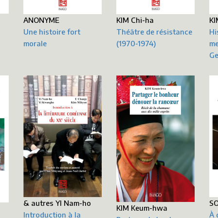
KI
ANONYME
KIM Chi-ha
Hi
Une histoire fort
Théâtre de résistance
me
morale
(1970-1974)
G
& autres YI Nam-ho
SO
KIM Keum-hwa
Introduction à la
À 