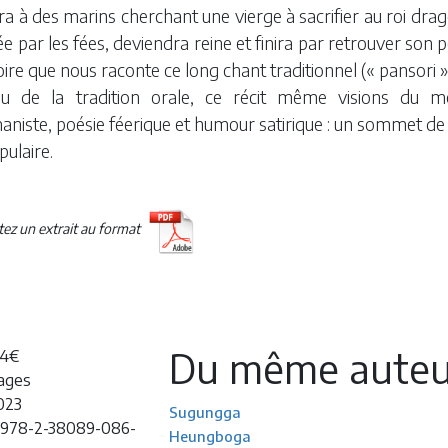
a à des marins cherchant une vierge à sacrifier au roi drag
e par les fées, deviendra reine et finira par retrouver son 
toire que nous raconte ce long chant traditionnel (« pansori »
su de la tradition orale, ce récit même visions du mo
niste, poésie féerique et humour satirique : un sommet de la
pulaire.
etez un extrait au format
Du même auteu
24€
ages
2023
Sugungga
 978-2-38089-086-
Heungboga