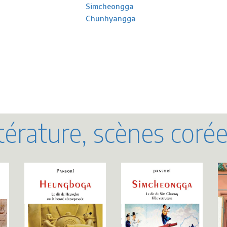
Simcheongga
Chunhyangga
térature, scènes coré