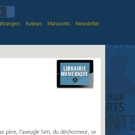
 étrangers
Auteurs
Manuscrits
Newsletter
x père, l'aveugle Sim, du déshonneur, se