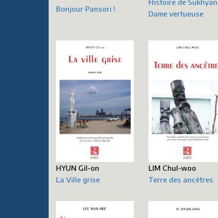
Histoire de Sukhyan
Bonjour Pansori !
Dame vertueuse
LIM Chul-woo
HYUN Gil-on
Terre des ancêtres
La Ville grise