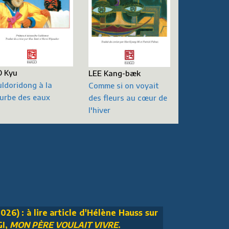
 Kyu
LEE Kang-bæk
ldoridong à la
Comme si on voyait
urbe des eaux
des fleurs au cœur de
l'hiver
026) : à lire article d'Hélène Hauss sur
GI,
MON PÈRE VOULAIT VIVRE
.