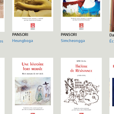
PANSORI
PANSORI
D
Heungboga
Simcheongga
es
Éc