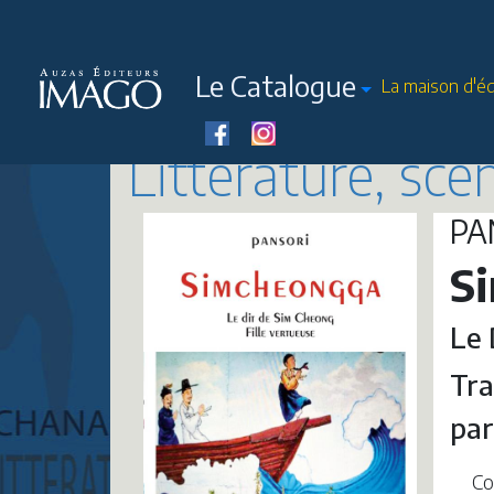
Le Catalogue
La maison d'éd
Littérature, sc
PA
S
Le 
Tra
pa
Co