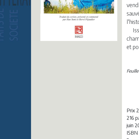
vendr
sauvé
l'his
Is
chama
et po
Feuill
Prix 
216 p
juin 
ISBN