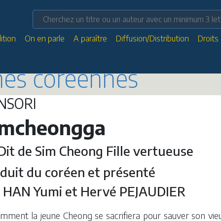
ition
On en parle
A paraître
Diffusion/Distribution
Droits
ènes coréennes
NSORI
imcheongga
Dit de Sim Cheong Fille vertueuse
duit du coréen et présenté
r HAN Yumi et Hervé PEJAUDIER
mment la jeune Cheong se sacrifiera pour sauver son vieu