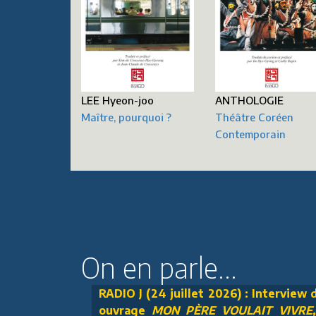
LEE Hyeon-joo
ANTHOLOGIE
Maître, pourquoi ?
Théâtre Coréen
Contemporain
On en parle...
RADIO J (24 juillet 2026) : Interview
ouvrage
MON PÈRE VOULAIT VIVRE, U