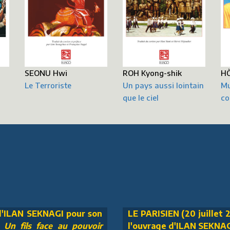
HÒ
SEONU Hwi
ROH Kyong-shik
Mu
Le Terroriste
Un pays aussi lointain
co
que le ciel
 d'ILAN SEKNAGI pour son
LE PARISIEN (20 juillet 2
n fils face au pouvoir
l'ouvrage d'ILAN SEKNA