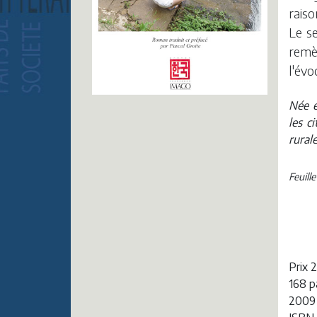
raiso
Le se
remèd
l'évo
Née e
les c
rural
Feuill
Prix 
168 
2009