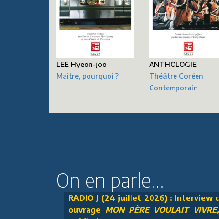
LEE Hyeon-joo
ANTHOLOGIE
Maître, pourquoi ?
Théâtre Coréen
Contemporain
On en parle...
RADIO J (24 juillet 2026) : Interview
ouvrage
MON PÈRE VOULAIT VIVRE, U