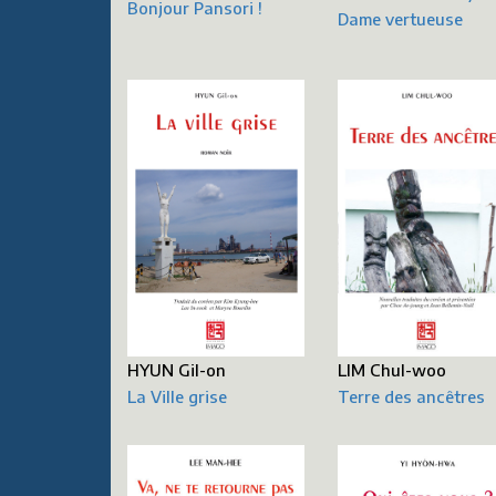
Bonjour Pansori !
Dame vertueuse
LIM Chul-woo
HYUN Gil-on
Terre des ancêtres
La Ville grise