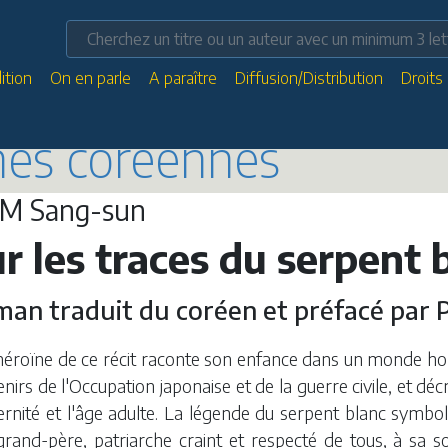
ition
On en parle
A paraître
Diffusion/Distribution
Droits
ènes coréennes
M Sang-sun
r les traces du serpent 
an traduit du coréen et préfacé par 
héroïne de ce récit raconte son enfance dans un monde ho
nirs de l'Occupation japonaise et de la guerre civile, et décr
rnité et l'âge adulte. La légende du serpent blanc symb
grand-père, patriarche craint et respecté de tous, à sa s