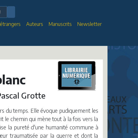
 étrangers
Auteurs
Manuscrits
Newsletter
blanc
Pascal Grotte
rs du temps. Elle évoque pudiquement les
it le chemin qui mène tout à la fois vers la
olise la pureté d'une humanité commune à
œur traumatisée par la guerre et dont la