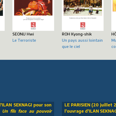
HÒ
SEONU Hwi
ROH Kyong-shik
Mu
Le Terroriste
Un pays aussi lointain
co
que le ciel
 d'ILAN SEKNAGI pour son
LE PARISIEN (20 juillet 2
n fils face au pouvoir
l'ouvrage d'ILAN SEKNA