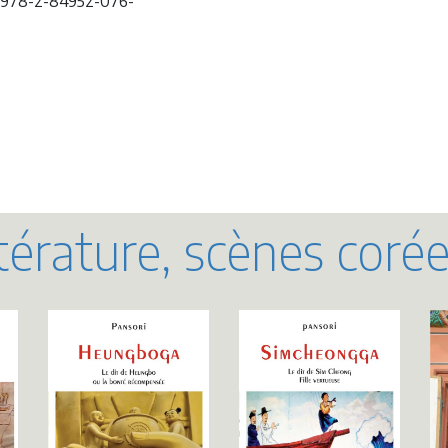
 978-2-84952-076-
térature, scènes coré