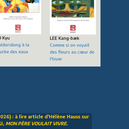
 Kyu
LEE Kang-bæk
ldoridong à la
Comme si on voyait
urbe des eaux
des fleurs au cœur de
l'hiver
026) : à lire article d'Hélène Hauss sur
GI,
MON PÈRE VOULAIT VIVRE
.