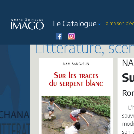
Le Catalogue
La maison d'éd
Littérature, sc
NA
Su
Rom
L'
souve
mode
son 