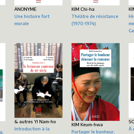
KI
ANONYME
KIM Chi-ha
Hi
Une histoire fort
Théâtre de résistance
me
morale
(1970-1974)
G
& autres YI Nam-ho
SO
KIM Keum-hwa
Introduction à la
À 
Partager le bonheur,
g,