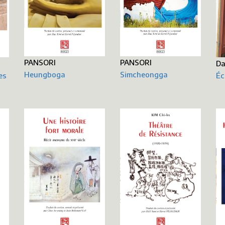
PANSORI
PANSORI
D
Heungboga
Simcheongga
es
Éc