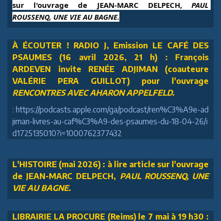
sur l'ouvrage de JEAN-MARC DELPECH, 
PAUL 
ROUSSENQ, UNE VIE AU BAGNE.
À ÉCOUTER ! RADIO J, Emission LE CAFÉ DES
PSAUMES (16 avril 2026, 21 h) : François
ARDEVEN invite RENÉE ADJIMAN (coauteure
VALÉRIE PERA GUILLOT) pour l'ouvrage
RENCONTRES AVEC AHARON APPELFELD.
: https://podcasts.apple.com/ga/podcast/ren%C3%A9e-ad
jiman-livres-au-caf%C3%A9-des-psaumes-du-18-04-26/i
d1725135010?i=1000762377432
L'HISTOIRE (mai 2026) : à lire article sur l'ouvrage
de JEAN-MARC DELPECH,
PAUL ROUSSENQ, UNE
VIE AU BAGNE.
LIBRAIRIE LA PROCURE (Reims) le 7 mai à 19 h30 :