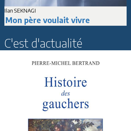
A
Jean-Marc DELPECH
Paul Roussenq
C'est d'actualité