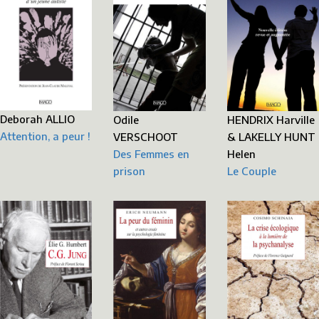
Deborah ALLIO
Odile
HENDRIX Harville
Attention, a peur !
VERSCHOOT
& LAKELLY HUNT
Des Femmes en
Helen
prison
Le Couple