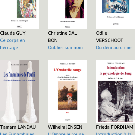
Christine DAL
Odile
Claude GUY
BON
VERSCHOOT
Ce corps en
Oublier son nom
Du déni au crime
héritage
Frieda FORDHAM
Wilhelm JENSEN
Tamara LANDAU
Introduction à la
L'Ombrelle rouge
Les Funambules