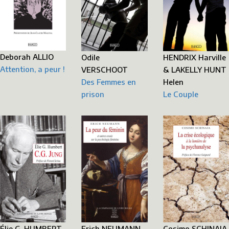
Deborah ALLIO
Odile
HENDRIX Harville
Attention, a peur !
VERSCHOOT
& LAKELLY HUNT
Des Femmes en
Helen
prison
Le Couple
Erich NEUMANN
Cosimo SCHINAIA
Élie G. HUMBERT