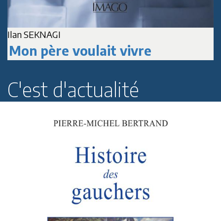
A
Jean-Marc DELPECH
Paul Roussenq
C'est d'actualité