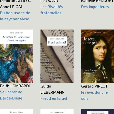
Deborah ALLIO &
Léa SAND
Isabelle BEDOUET
Anne LE GAL
Les Rivalités
Des imposteurs
Du bon usage de
fraternelles
la psychanalyse
Édith LOMBARDI
Gérard PIRLOT
Guido
Se libérer de
Je rêve, donc je
LIEBERMANN
Barbe-Bleue
suis
Freud en Israël