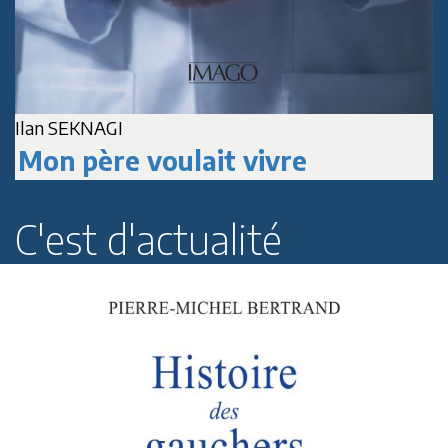
A
Jean-Marc DELPECH
Paul Roussenq
C'est d'actualité