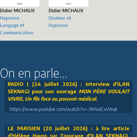
Didier MICHAUX
Didier MICHAUX
Hypnose,
Douleur et
Langage et
Hypnose
Communication
On en parle...
RADIO J (24 juillet 2026) : Interview d'ILAN
SEKNAGI pour son ouvrage
MON PÈRE VOULAIT
VIVRE, Un fils face au pouvoir médical.
: https://www.youtube.com/watch?v=-3MwJCxWruk
LE PARISIEN (20 juillet 2026) : à lire article
d'Hélène Hauss sur l'ouvrage d'ILAN SEKNAGI,