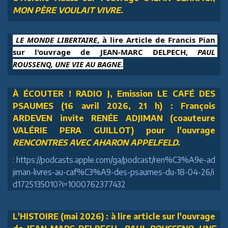
MON PÈRE VOULAIT VIVRE
.
 LE MONDE LIBERTAIRE
, à lire Article de Francis Pian 
sur l'ouvrage de JEAN-MARC DELPECH, 
PAUL 
ROUSSENQ, UNE VIE AU BAGNE.
À ÉCOUTER ! RADIO J, Emission LE CAFÉ DES
PSAUMES (16 avril 2026, 21 h) : François
ARDEVEN invite RENÉE ADJIMAN (coauteure
VALÉRIE PERA GUILLOT) pour l'ouvrage
RENCONTRES AVEC AHARON APPELFELD.
: https://podcasts.apple.com/ga/podcast/ren%C3%A9e-ad
jiman-livres-au-caf%C3%A9-des-psaumes-du-18-04-26/i
d1725135010?i=1000762377432
L'HISTOIRE (mai 2026) : à lire article sur l'ouvrage