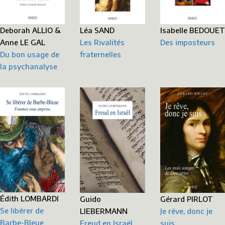
Deborah ALLIO &
Léa SAND
Isabelle BEDOUET
Anne LE GAL
Les Rivalités
Des imposteurs
Du bon usage de
fraternelles
la psychanalyse
Édith LOMBARDI
Gérard PIRLOT
Guido
Se libérer de
Je rêve, donc je
LIEBERMANN
Barbe-Bleue
suis
Freud en Israël