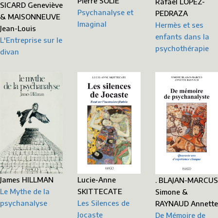
Pierre SOLIE
Rafaël LOPEZ-
SICARD Geneviève
Psychanalyse et
PEDRAZA
& MAISONNEUVE
Imaginal
Hermès et ses
Jean-Louis
enfants dans la
L'Entreprise sur le
psychothérapie
divan
James HILLMAN
Lucie-Anne
. BLAJAN-MARCUS
Le Mythe de la
SKITTECATE
Simone &
psychanalyse
Les Silences de
RAYNAUD Annette
Jocaste
De Mémoire de