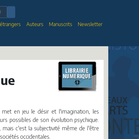
 étrangers
Auteurs
Manuscrits
Newsletter
que
met en jeu le désir et l'imagination, les
rs possibles de son évolution psychique.
mais c'est la subjectivité même de l'être
sociétés occidentales.