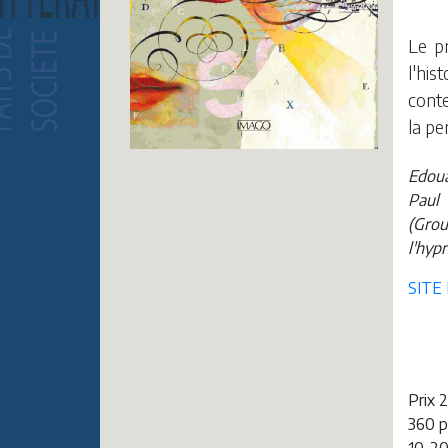
Le p
l'his
conte
la p
Edoua
Paul 
(Gro
l'hyp
SITE
Prix 
360 