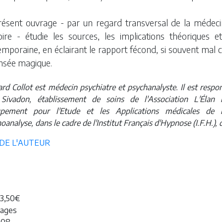
résent ouvrage - par un regard transversal de la médecin
toire - étudie les sources, les implications théoriques e
mporaine, en éclairant le rapport fécond, si souvent mal c
ensée magique.
rd Collot est médecin psychiatre et psychanalyste. Il est respon
Sivadon, établissement de soins de l'Association L'Élan 
upement pour l'Etude et les Applications médicales de l'
noanalyse, dans le cadre de l'Institut Français d'Hypnose (I.F.H.), 
 DE L'AUTEUR
23,50€
pages