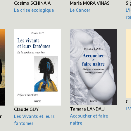
Si
Cosimo SCHINAIA
Maria MORA VINAS
L'
La crise écologique
Le Cancer
ro
C.
L'
Tamara LANDAU
Claude GUY
Accoucher et faire
en
Les Vivants et leurs
naître
fantômes