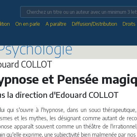
ition
On en parle
A paraître
Diffusion/Distribution
Droits
Psychologie
ouard COLLOT
ypnose et Pensée magi
s la direction d'Edouard COLLOT
lui qui s'ouvre à l'hypnose, dans un souci thérapeutique, 
asmes et les mythes, les désignant comme autant de recou
nose apparaît souvent comme un théâtre de l'irrationnel, 
n qu'elle exprime, une subjectivité bien malmenée par nos 