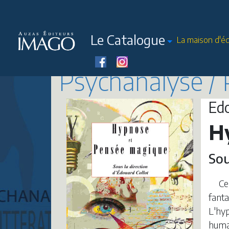
Le Catalogue
La maison d'éd
Psychanalyse / 
Ed
H
Sou
Ce
fant
L'hyp
humai