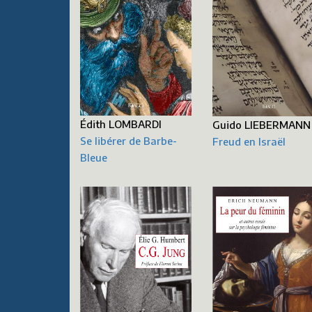
Édith LOMBARDI
Guido LIEBERMANN
Se libérer de Barbe-
Freud en Israël
Bleue