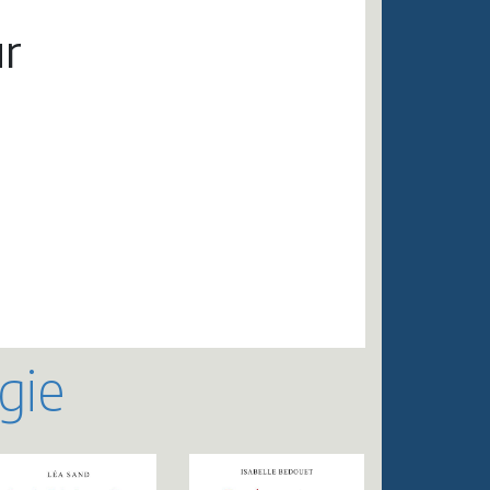
r
gie