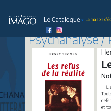
Le Catalogue
La maison d'éd
Psychanalyse / 
He
Le
Not
L'
Tout
défen
et to