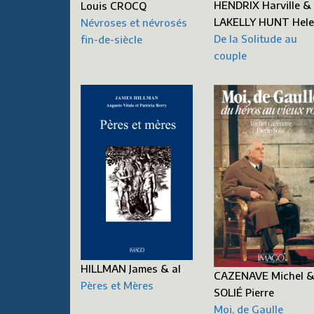
HENDRIX Harville &
Louis CROCQ
LAKELLY HUNT Hel
Névroses et névrosés
De la Solitude au
fin-de-siècle
couple
HILLMAN James & al
CAZENAVE Michel 
Pères et Mères
SOLIÉ Pierre
Moi, de Gaulle