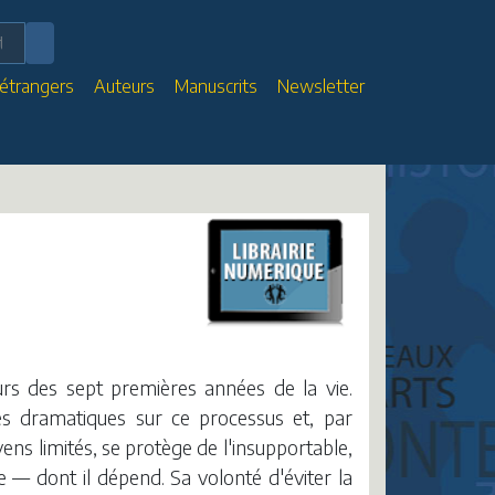
 étrangers
Auteurs
Manuscrits
Newsletter
ours des sept premières années de la vie.
es dramatiques sur ce processus et, par
ens limités, se protège de l'insupportable,
e — dont il dépend. Sa volonté d'éviter la