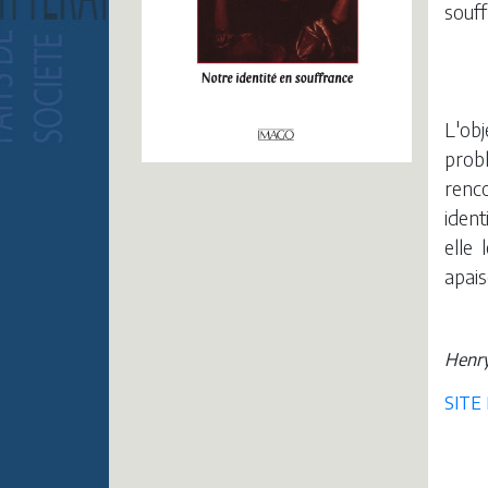
souff
L'ob
prob
renco
ident
elle
apai
Henry
SITE