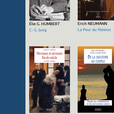
Erich NEUMANN
Élie G. HUMBERT
La Peur du féminin
C.-G. Jung