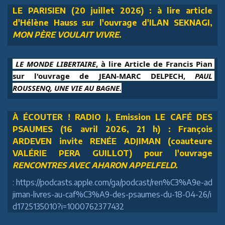
LE PARISIEN (20 juillet 2026) : à lire article
d'Hélène Hauss sur l'ouvrage d'ILAN SEKNAGI,
MON PÈRE VOULAIT VIVRE
.
 LE MONDE LIBERTAIRE
, à lire Article de Francis Pian 
sur l'ouvrage de JEAN-MARC DELPECH, 
PAUL 
ROUSSENQ, UNE VIE AU BAGNE.
À ÉCOUTER ! RADIO J, Emission LE CAFÉ DES
PSAUMES (16 avril 2026, 21 h) : François
ARDEVEN invite RENÉE ADJIMAN (coauteure
VALÉRIE PERA GUILLOT) pour l'ouvrage
RENCONTRES AVEC AHARON APPELFELD.
: https://podcasts.apple.com/ga/podcast/ren%C3%A9e-ad
jiman-livres-au-caf%C3%A9-des-psaumes-du-18-04-26/i
d1725135010?i=1000762377432