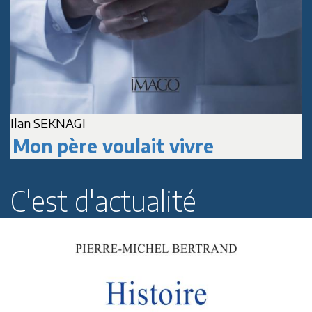
A
Jean-Marc DELPECH
Paul Roussenq
C'est d'actualité