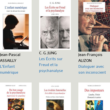
C. G. JUNG
Jean-Pascal
Jean-François
Les Écrits sur
ASSAILLY
ALIZON
Freud et la
L'Enfant
Dialoguer avec
psychanalyse
numérique
son inconscient