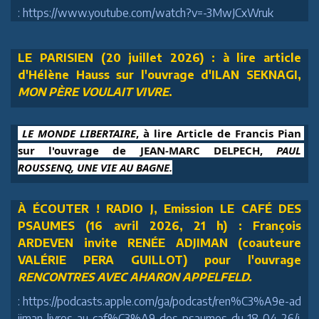
: https://www.youtube.com/watch?v=-3MwJCxWruk
LE PARISIEN (20 juillet 2026) : à lire article
d'Hélène Hauss sur l'ouvrage d'ILAN SEKNAGI,
MON PÈRE VOULAIT VIVRE
.
 LE MONDE LIBERTAIRE
, à lire Article de Francis Pian 
sur l'ouvrage de JEAN-MARC DELPECH, 
PAUL 
ROUSSENQ, UNE VIE AU BAGNE.
À ÉCOUTER ! RADIO J, Emission LE CAFÉ DES
PSAUMES (16 avril 2026, 21 h) : François
ARDEVEN invite RENÉE ADJIMAN (coauteure
VALÉRIE PERA GUILLOT) pour l'ouvrage
RENCONTRES AVEC AHARON APPELFELD.
: https://podcasts.apple.com/ga/podcast/ren%C3%A9e-ad
jiman-livres-au-caf%C3%A9-des-psaumes-du-18-04-26/i