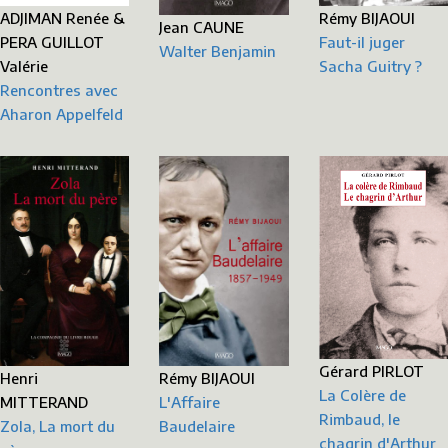
Rémy BIJAOUI
ADJIMAN Renée &
Jean CAUNE
Faut-il juger
PERA GUILLOT
Walter Benjamin
Sacha Guitry ?
Valérie
Rencontres avec
Aharon Appelfeld
Gérard PIRLOT
Henri
Rémy BIJAOUI
La Colère de
MITTERAND
L'Affaire
Rimbaud, le
Zola, La mort du
Baudelaire
chagrin d'Arthur