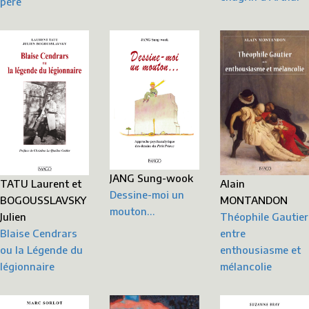
père
JANG Sung-wook
TATU Laurent et
Alain
Dessine-moi un
BOGOUSSLAVSKY
MONTANDON
mouton…
Julien
Théophile Gautier
Blaise Cendrars
entre
ou la Légende du
enthousiasme et
légionnaire
mélancolie