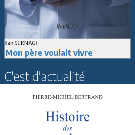
A
Jean-Marc DELPECH
Paul Roussenq
C'est d'actualité