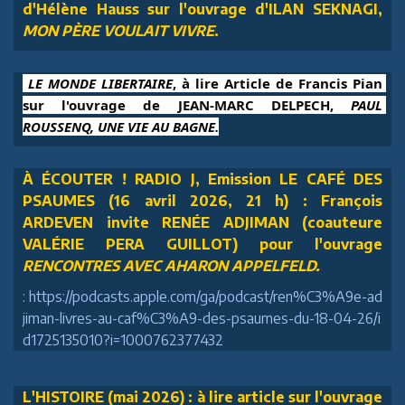
d'Hélène Hauss sur l'ouvrage d'ILAN SEKNAGI,
MON PÈRE VOULAIT VIVRE
.
 LE MONDE LIBERTAIRE
, à lire Article de Francis Pian 
sur l'ouvrage de JEAN-MARC DELPECH, 
PAUL 
ROUSSENQ, UNE VIE AU BAGNE.
À ÉCOUTER ! RADIO J, Emission LE CAFÉ DES
PSAUMES (16 avril 2026, 21 h) : François
ARDEVEN invite RENÉE ADJIMAN (coauteure
VALÉRIE PERA GUILLOT) pour l'ouvrage
RENCONTRES AVEC AHARON APPELFELD.
: https://podcasts.apple.com/ga/podcast/ren%C3%A9e-ad
jiman-livres-au-caf%C3%A9-des-psaumes-du-18-04-26/i
d1725135010?i=1000762377432
L'HISTOIRE (mai 2026) : à lire article sur l'ouvrage