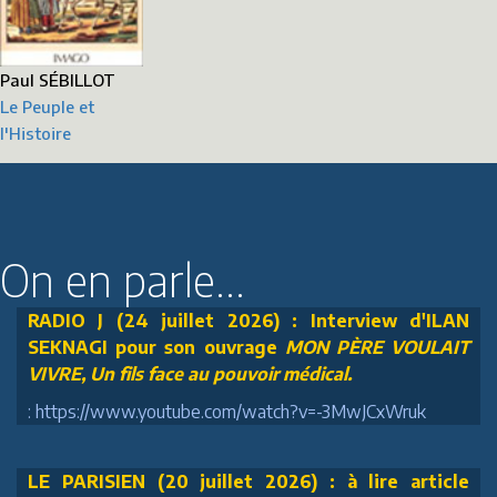
Paul SÉBILLOT
Le Peuple et
l'Histoire
On en parle...
RADIO J (24 juillet 2026) : Interview d'ILAN
SEKNAGI pour son ouvrage
MON PÈRE VOULAIT
VIVRE, Un fils face au pouvoir médical.
: https://www.youtube.com/watch?v=-3MwJCxWruk
LE PARISIEN (20 juillet 2026) : à lire article