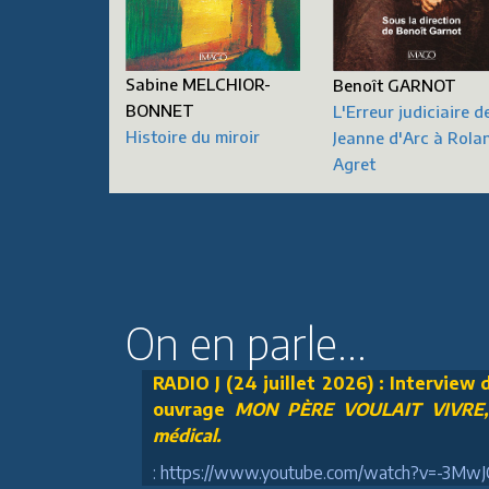
Sabine MELCHIOR-
Benoît GARNOT
BONNET
L'Erreur judiciaire d
Histoire du miroir
Jeanne d'Arc à Rola
Agret
On en parle...
RADIO J (24 juillet 2026) : Interview
ouvrage
MON PÈRE VOULAIT VIVRE, U
médical.
: https://www.youtube.com/watch?v=-3Mw