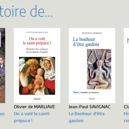
oire de...
Olivier de MARLIAVE
Jean-Paul SAVIGNAC
Cl
ous
On a volé le saint-
Le Bonheur d'être
Hi
prépuce !
gaulois
ro