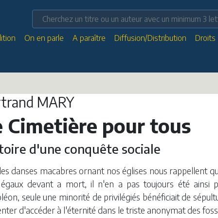
ition
On en parle
A paraître
Diffusion/Distribution
Droits
rtrand MARY
 Cimetière pour tous
toire d'une conquête sociale
 les danses macabres ornant nos églises nous rappellent 
 égaux devant a mort, il n'en a pas toujours été ainsi p
éon, seule une minorité de privilégiés bénéficiait de sépultu
nter d'accéder à l'éternité dans le triste anonymat des f