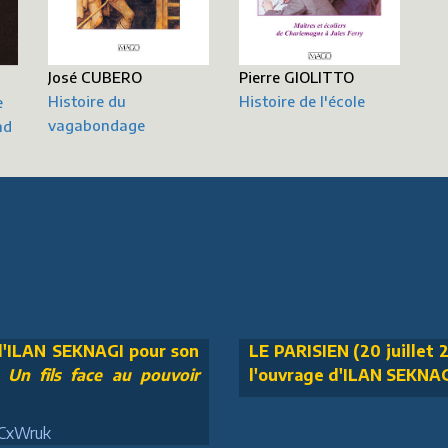
Pierre GIOLITTO
José CUBERO
Histoire de l'école
Histoire du
e
vagabondage
nd
 d'ILAN SEKNAGI pour son
LE PARISIEN (20 juillet 2
n fils face au pouvoir
l'ouvrage d'ILAN SEKNA
JCxWruk