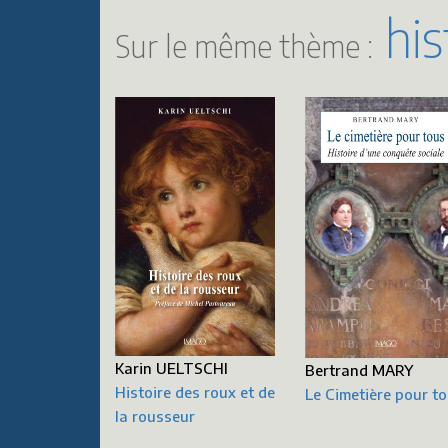
hist
Sur le même thème :
Karin UELTSCHI
Bertrand MARY
Histoire des roux et de
Le Cimetière pour t
la rousseur