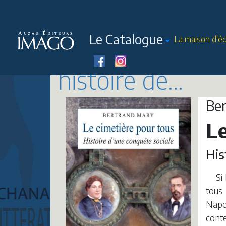
Le Catalogue
La maison d'éd
histoire de...
Be
Le
His
Si
tous
Napol
conte