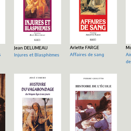
Mo
Arlette FARGE
Jean DELUMEAU
Ai
s
Affaires de sang
Injures et Blasphèmes
de