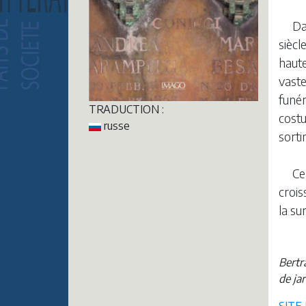
Da
siècl
haute
vaste
funér
TRADUCTION :
costu
russe
sorti
Ce
crois
la s
Bertr
de jar