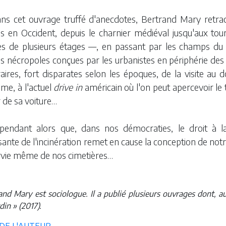
ns cet ouvrage truffé d'anecdotes, Bertrand Mary retrace 
es en Occident, depuis le charnier médiéval jusqu'aux tou
s de plusieurs étages —, en passant par les champs du re
s nécropoles conçues par les urbanistes en périphérie des g
aires, fort disparates selon les époques, de la visite au
me, à l'actuel
drive in
américain où l'on peut apercevoir le
r de sa voiture…
pendant alors que, dans nos démocraties, le droit à l
sante de l'incinération remet en cause la conception de not
urvie même de nos cimetières…
and Mary est sociologue. Il a publié plusieurs ouvrages dont, a
din » (2017).