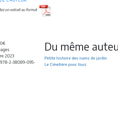
 DE L'AUTEUR
etez un extrait au format
Du même auteu
20€
pages
re 2023
Petite histoire des nains de jardin
 978-2-38089-095-
Le Cimetière pour tous