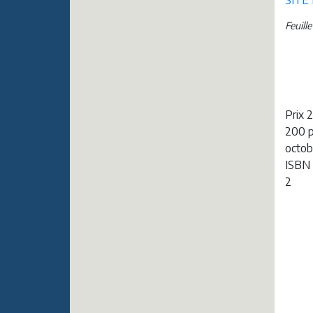
SITE
Feuill
Prix 
200 
octob
ISBN
2