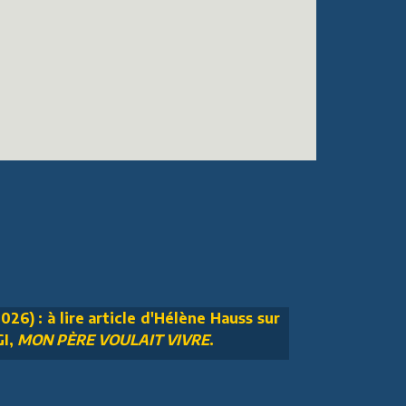
026) : à lire article d'Hélène Hauss sur
GI,
MON PÈRE VOULAIT VIVRE
.