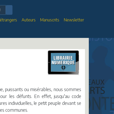
 étrangers
Auteurs
Manuscrits
Newsletter
que, puissants ou misérables, nous sommes
our les défunts. En effet, jusqu'au code
res individuelles, le petit peuple devant se
osses communes.