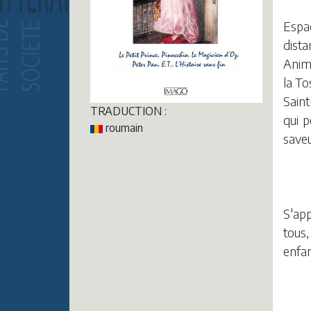
Espac
dista
Anima
la To
Saint
TRADUCTION :
qui p
roumain
saveu
S'app
tous,
enfan