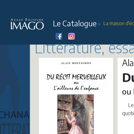
Le Catalogue
La maison d'éd
Littérature, ess
Al
Du
ou 
Le
quoti