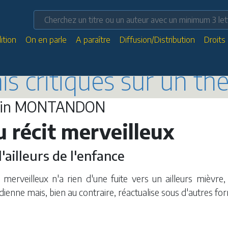
ition
On en parle
A paraître
Diffusion/Distribution
Droits
ais critiques sur un t
ain MONTANDON
 récit merveilleux
l'ailleurs de l'enfance
 merveilleux n'a rien d'une fuite vers un ailleurs mièvre, 
dienne mais, bien au contraire, réactualise sous d'autres for