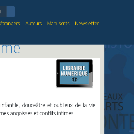
 étrangers
Auteurs
Manuscrits
Newsletter
hème
infantile, douceâtre et oublieux de la vie
mes angoisses et conflits intimes.