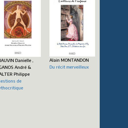
Alain MONTANDON
AUVIN Danielle ,
Du récit merveilleux
GANOS André &
LTER Philippe
estions de
thocritique