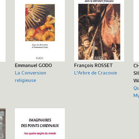
François ROSSET
Emmanuel GODO
CH
L'Arbre de Cracovie
La Conversion
SI
religieuse
WA
Qu
My