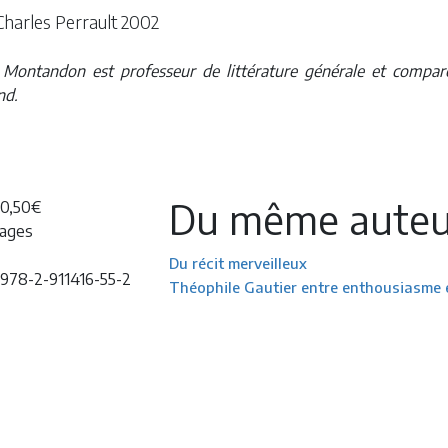
Charles Perrault 2002
 Montandon est professeur de littérature générale et comparé
nd.
Du même auteu
20,50€
pages
Du récit merveilleux
978-2-911416-55-2
Théophile Gautier entre enthousiasme 