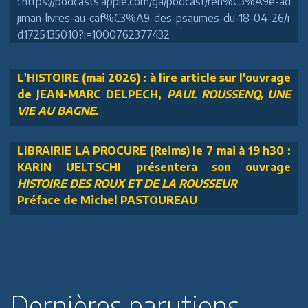
: https://podcasts.apple.com/ga/podcast/ren%C3%A9e-ad
jiman-livres-au-caf%C3%A9-des-psaumes-du-18-04-26/i
d1725135010?i=1000762377432
L'HISTOIRE (mai 2026) : à lire article sur l'ouvrage
de JEAN-MARC DELPECH,
PAUL ROUSSENQ, UNE
VIE AU BAGNE.
LIBRAIRIE LA PROCURE (Reims) le 7 mai à 19 h30 :
KARIN UELTSCHI présentera son ouvrage
HISTOIRE DES ROUX ET DE LA ROUSSEUR
Préface de Michel PASTOUREAU
Dernières parutions