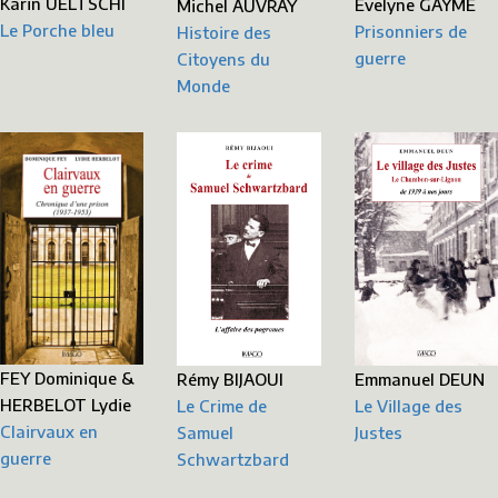
Karin UELTSCHI
Évelyne GAYME
Michel AUVRAY
Le Porche bleu
Prisonniers de
Histoire des
guerre
Citoyens du
Monde
FEY Dominique &
Emmanuel DEUN
Rémy BIJAOUI
HERBELOT Lydie
Le Village des
Le Crime de
Clairvaux en
Justes
Samuel
guerre
Schwartzbard