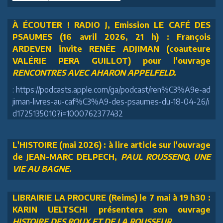
À ÉCOUTER ! RADIO J, Emission LE CAFÉ DES
PSAUMES (16 avril 2026, 21 h) : François
ARDEVEN invite RENÉE ADJIMAN (coauteure
VALÉRIE PERA GUILLOT) pour l'ouvrage
RENCONTRES AVEC AHARON APPELFELD.
: https://podcasts.apple.com/ga/podcast/ren%C3%A9e-ad
jiman-livres-au-caf%C3%A9-des-psaumes-du-18-04-26/i
d1725135010?i=1000762377432
L'HISTOIRE (mai 2026) : à lire article sur l'ouvrage
de JEAN-MARC DELPECH,
PAUL ROUSSENQ, UNE
VIE AU BAGNE.
LIBRAIRIE LA PROCURE (Reims) le 7 mai à 19 h30 :
KARIN UELTSCHI présentera son ouvrage
HISTOIRE DES ROUX ET DE LA ROUSSEUR