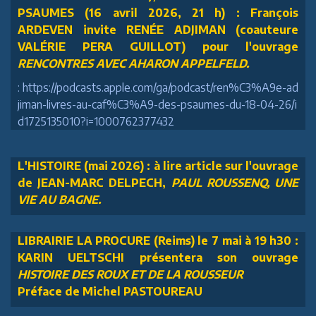
PSAUMES (16 avril 2026, 21 h) : François
ARDEVEN invite RENÉE ADJIMAN (coauteure
VALÉRIE PERA GUILLOT) pour l'ouvrage
RENCONTRES AVEC AHARON APPELFELD.
: https://podcasts.apple.com/ga/podcast/ren%C3%A9e-ad
jiman-livres-au-caf%C3%A9-des-psaumes-du-18-04-26/i
d1725135010?i=1000762377432
L'HISTOIRE (mai 2026) : à lire article sur l'ouvrage
de JEAN-MARC DELPECH,
PAUL ROUSSENQ, UNE
VIE AU BAGNE.
LIBRAIRIE LA PROCURE (Reims) le 7 mai à 19 h30 :
KARIN UELTSCHI présentera son ouvrage
HISTOIRE DES ROUX ET DE LA ROUSSEUR
Préface de Michel PASTOUREAU