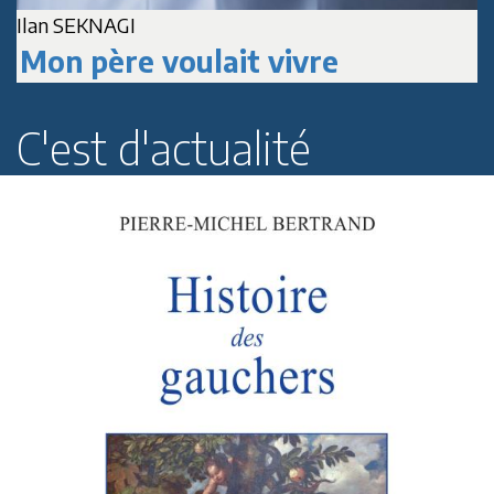
Ilan SEKNAGI
J
Mon père voulait vivre
C'est d'actualité