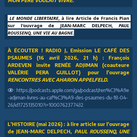
MON PÈRE VOULAIT VIVRE
.
 LE MONDE LIBERTAIRE
, à lire Article de Francis Pian 
sur l'ouvrage de JEAN-MARC DELPECH, 
PAUL 
ROUSSENQ, UNE VIE AU BAGNE.
À ÉCOUTER ! RADIO J, Emission LE CAFÉ DES
PSAUMES (16 avril 2026, 21 h) : François
ARDEVEN invite RENÉE ADJIMAN (coauteure
VALÉRIE PERA GUILLOT) pour l'ouvrage
RENCONTRES AVEC AHARON APPELFELD.
: https://podcasts.apple.com/ga/podcast/ren%C3%A9e
-adjiman-livres-au-caf%C3%A9-des-psaumes-du-18-04-
26/id1725135010?i=1000762377432
L'HISTOIRE (mai 2026) : à lire article sur l'ouvrage
de JEAN-MARC DELPECH,
PAUL ROUSSENQ, UNE