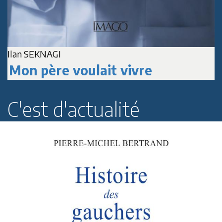
Ilan SEKNAGI
J
Mon père voulait vivre
C'est d'actualité