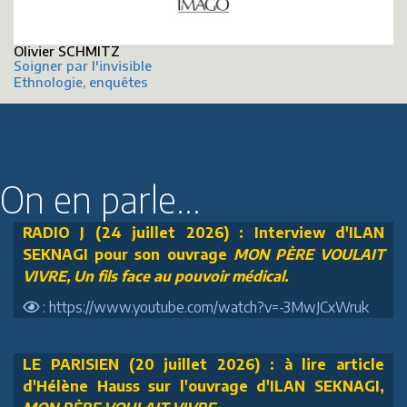
Olivier SCHMITZ
Soigner par l'invisible
Ethnologie, enquêtes
On en parle...
RADIO J (24 juillet 2026) : Interview d'ILAN
SEKNAGI pour son ouvrage
MON PÈRE VOULAIT
VIVRE, Un fils face au pouvoir médical.
: https://www.youtube.com/watch?v=-3MwJCxWruk
LE PARISIEN (20 juillet 2026) : à lire article
d'Hélène Hauss sur l'ouvrage d'ILAN SEKNAGI,