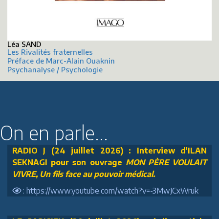
Léa SAND
Les Rivalités fraternelles
Préface de Marc-Alain Ouaknin
Psychanalyse / Psychologie
On en parle...
RADIO J (24 juillet 2026) : Interview d'ILAN
SEKNAGI pour son ouvrage
MON PÈRE VOULAIT
VIVRE, Un fils face au pouvoir médical.
: https://www.youtube.com/watch?v=-3MwJCxWruk