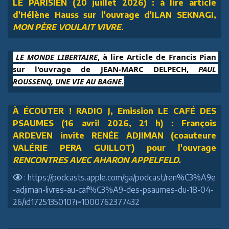
LE PARISIEN (20 juillet 2026) : à lire article
d'Hélène Hauss sur l'ouvrage d'ILAN SEKNAGI,
MON PÈRE VOULAIT VIVRE
.
 LE MONDE LIBERTAIRE
, à lire Article de Francis Pian 
sur l'ouvrage de JEAN-MARC DELPECH, 
PAUL 
ROUSSENQ, UNE VIE AU BAGNE.
À ÉCOUTER ! RADIO J, Emission LE CAFÉ DES
PSAUMES (16 avril 2026, 21 h) : François
ARDEVEN invite RENÉE ADJIMAN (coauteure
VALÉRIE PERA GUILLOT) pour l'ouvrage
RENCONTRES AVEC AHARON APPELFELD.
: https://podcasts.apple.com/ga/podcast/ren%C3%A9e
-adjiman-livres-au-caf%C3%A9-des-psaumes-du-18-04-
26/id1725135010?i=1000762377432