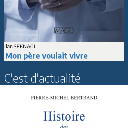
Ilan SEKNAGI
J
Mon père voulait vivre
C'est d'actualité