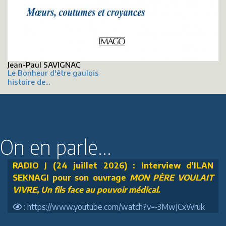
Jean-Paul SAVIGNAC
Le Bonheur d'être gaulois
histoire de...
On en parle...
RADIO J (24 juillet 2026) : Interview d'ILAN
SEKNAGI pour son ouvrage
MON PÈRE VOULAIT
VIVRE, Un fils face au pouvoir médical.
: https://www.youtube.com/watch?v=-3MwJCxWruk