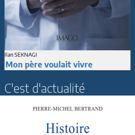
Ilan SEKNAGI
J
Mon père voulait vivre
C'est d'actualité