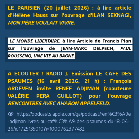
LE PARISIEN (20 juillet 2026) : à lire article
d'Hélène Hauss sur l'ouvrage d'ILAN SEKNAGI,
MON PÈRE VOULAIT VIVRE
.
 LE MONDE LIBERTAIRE
, à lire Article de Francis Pian 
sur l'ouvrage de JEAN-MARC DELPECH, 
PAUL 
ROUSSENQ, UNE VIE AU BAGNE.
À ÉCOUTER ! RADIO J, Emission LE CAFÉ DES
PSAUMES (16 avril 2026, 21 h) : François
ARDEVEN invite RENÉE ADJIMAN (coauteure
VALÉRIE PERA GUILLOT) pour l'ouvrage
RENCONTRES AVEC AHARON APPELFELD.
: https://podcasts.apple.com/ga/podcast/ren%C3%A9e
-adjiman-livres-au-caf%C3%A9-des-psaumes-du-18-04-
26/id1725135010?i=1000762377432