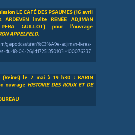
ission LE CAFÉ DES PSAUMES (16 avril
ois ARDEVEN invite RENÉE ADJIMAN
 PERA GUILLOT) pour l'ouvrage
ON APPELFELD.
.com/ga/podcast/ren%C3%A9e-adjiman-livres-
-du-18-04-26/id1725135010?i=100076237
(Reims) le 7 mai à 19 h30 : KARIN
on ouvrage
HISTOIRE DES ROUX ET DE
TOUREAU