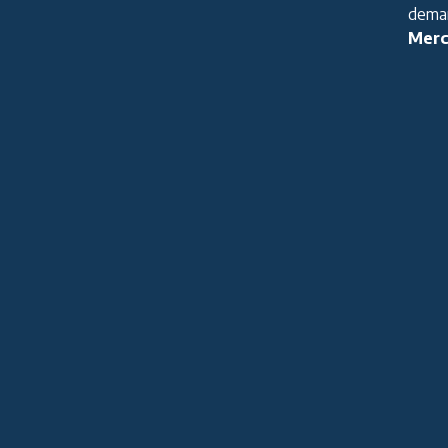
deman
Merc