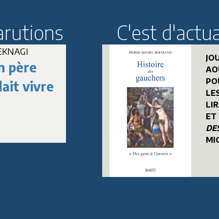
arutions
C'est d'actua
SEKNAGI
Jean-Marc DELPE
JO
 père
Paul
AO
PO
ait vivre
Roussenq
LES
LI
ET
DE
MI