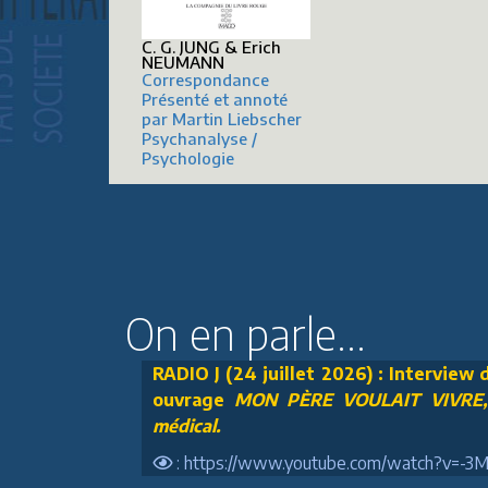
C. G. JUNG & Erich
NEUMANN
Correspondance
Présenté et annoté
par Martin Liebscher
Psychanalyse /
Psychologie
On en parle...
RADIO J (24 juillet 2026) : Interview
ouvrage
MON PÈRE VOULAIT VIVRE, U
médical.
: https://www.youtube.com/watch?v=-