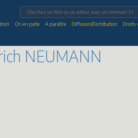
ition
On en parle
A paraître
Diffusion/Distribution
Droits
 Erich NEUMANN