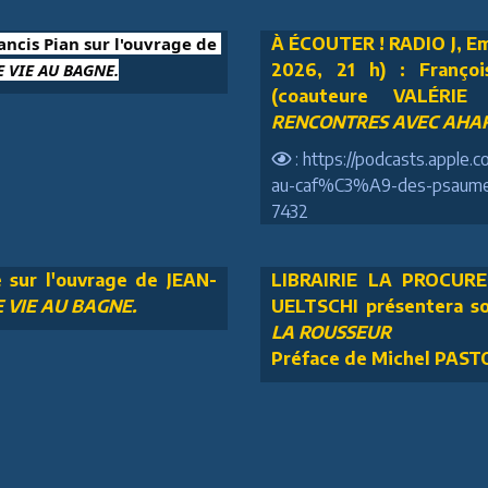
rancis Pian sur l'ouvrage de 
À ÉCOUTER ! RADIO J, Em
 VIE AU BAGNE.
2026, 21 h) : Franç
(coauteure VALÉRIE
RENCONTRES AVEC AHAR
: https://podcasts.apple
au-caf%C3%A9-des-psaumes
7432
e sur l'ouvrage de JEAN-
LIBRAIRIE LA PROCURE 
 VIE AU BAGNE.
UELTSCHI présentera s
LA ROUSSEUR
Préface de Michel PAS