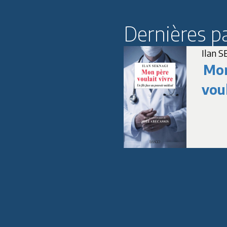
Dernières p
Karin UELTSCHI
Ilan 
Histoire des
Mon
roux et de la
voul
rousseur