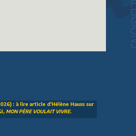
026) : à lire article d'Hélène Hauss sur
GI,
MON PÈRE VOULAIT VIVRE
.