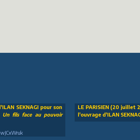
 d'ILAN SEKNAGI pour son
LE PARISIEN (20 juillet 2
n fils face au pouvoir
l'ouvrage d'ILAN SEKNA
3MwJCxWruk