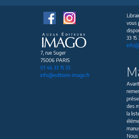
Librai
vous 
dispon
33 15
info@
7, rue Suger
75006 PARIS
Ma
01 46 33 15 33
info@editions-imago.fr
Avant
remer
prése
des m
la li
éléme
manus
Nous 