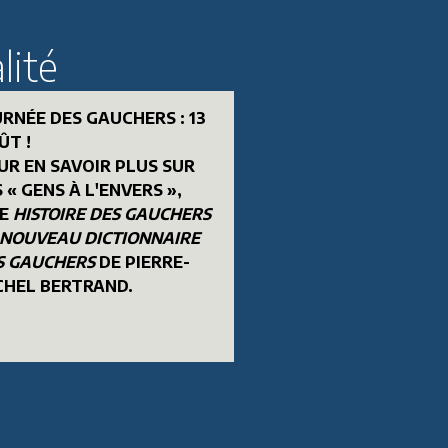
lité
CH
ADJIMAN Renée &
URNÉE DES GAUCHERS : 13
PERA GUILLOT Valérie
ÛT !
Rencontres
UR EN SAVOIR PLUS SUR
 « GENS À L'ENVERS »,
avec Aharon
RE
HISTOIRE DES GAUCHERS
Appelfeld
NOUVEAU DICTIONNAIRE
S GAUCHERS
DE PIERRE-
CHEL BERTRAND.