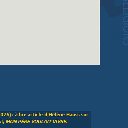
026) : à lire article d'Hélène Hauss sur
GI,
MON PÈRE VOULAIT VIVRE
.