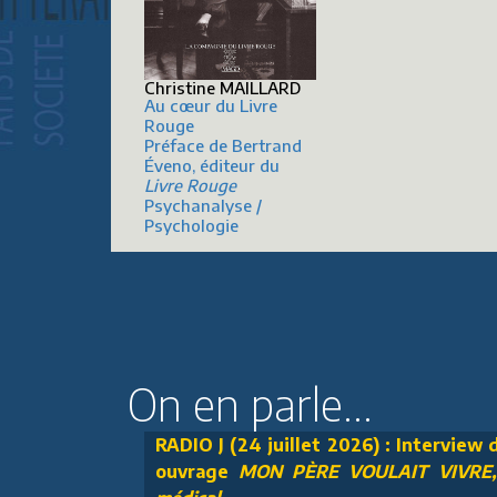
Christine MAILLARD
Au cœur du Livre
Rouge
Préface de Bertrand
Éveno, éditeur du
Livre Rouge
Psychanalyse /
Psychologie
On en parle...
RADIO J (24 juillet 2026) : Interview
ouvrage
MON PÈRE VOULAIT VIVRE, U