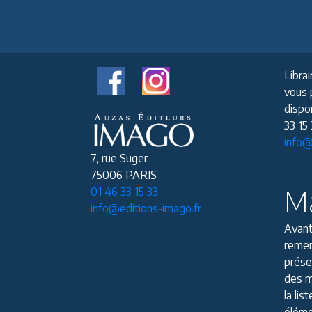
Librai
vous 
dispon
33 15
info@
7, rue Suger
75006 PARIS
Ma
01 46 33 15 33
info@editions-imago.fr
Avant
remer
prése
des m
la li
éléme