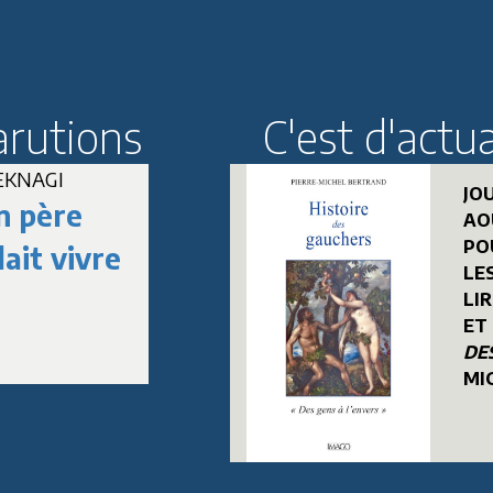
arutions
C'est d'actua
SEKNAGI
Jean-Marc DELPE
JO
 père
Paul
AO
PO
ait vivre
Roussenq
LES
LI
ET
DE
MI