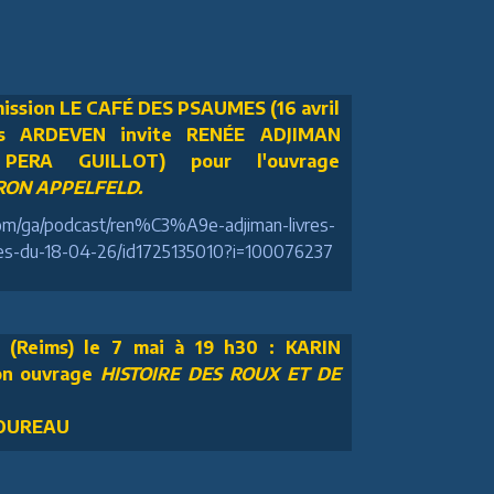
ission LE CAFÉ DES PSAUMES (16 avril
ois ARDEVEN invite RENÉE ADJIMAN
 PERA GUILLOT) pour l'ouvrage
ON APPELFELD.
.com/ga/podcast/ren%C3%A9e-adjiman-livres-
-du-18-04-26/id1725135010?i=100076237
(Reims) le 7 mai à 19 h30 : KARIN
on ouvrage
HISTOIRE DES ROUX ET DE
TOUREAU