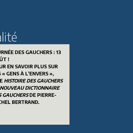
lité
CH
ADJIMAN Renée &
URNÉE DES GAUCHERS : 13
PERA GUILLOT Valérie
ÛT !
Rencontres
UR EN SAVOIR PLUS SUR
 « GENS À L'ENVERS »,
avec Aharon
RE
HISTOIRE DES GAUCHERS
Appelfeld
NOUVEAU DICTIONNAIRE
S GAUCHERS
DE PIERRE-
CHEL BERTRAND.