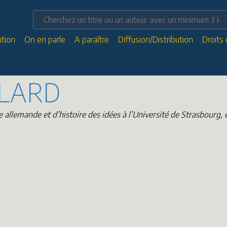
ition
On en parle
A paraître
Diffusion/Distribution
Droits
LLARD
e allemande et d’histoire des idées à l’Université de Strasbourg, 