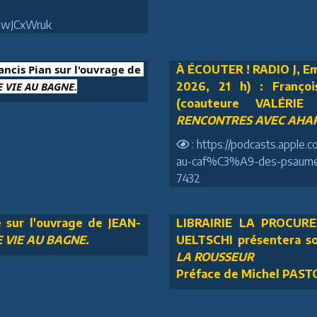
3MwJCxWruk
rancis Pian sur l'ouvrage de 
À ÉCOUTER ! RADIO J, Em
 VIE AU BAGNE.
2026, 21 h) : Franç
(coauteure VALÉRIE
RENCONTRES AVEC AHAR
: https://podcasts.apple
au-caf%C3%A9-des-psaumes
7432
e sur l'ouvrage de JEAN-
LIBRAIRIE LA PROCURE 
 VIE AU BAGNE.
UELTSCHI présentera s
LA ROUSSEUR
Préface de Michel PAS