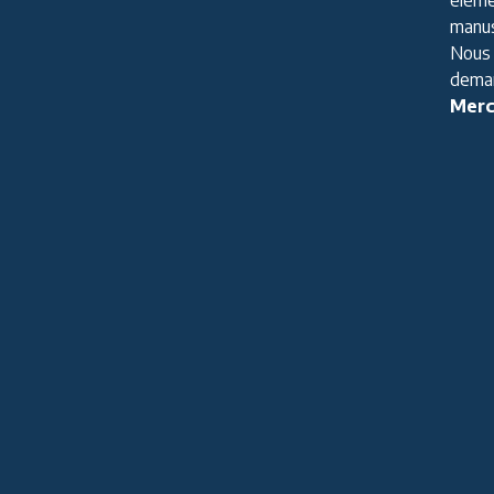
manus
Nous 
deman
Merc