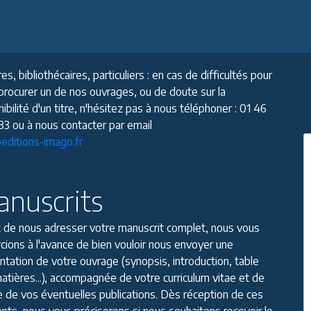
res, bibliothécaires, particuliers : en cas de difficultés pour
procurer un de nos ouvrages, ou de doute sur la
ibilité d'un titre, n'hésitez pas à nous téléphoner : 01 46
 33 ou à nous contacter par email
editions-imago.fr
nuscrits
 de nous adresser votre manuscrit complet, nous vous
cions à l'avance de bien vouloir nous envoyer une
ntation de votre ouvrage (synopsis, introduction, table
atières...), accompagnée de votre curriculum vitae et de
ste de vos éventuelles publications. Dès réception de ces
nts, nous vous préciserons si nous souhaitons recevoir le