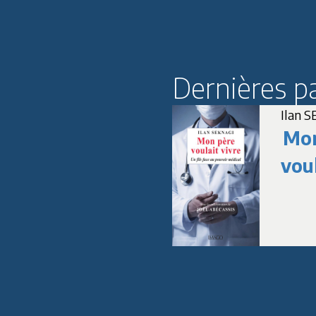
Dernières p
Karin UELTSCHI
Ilan 
Histoire des
Mon
roux et de la
voul
rousseur