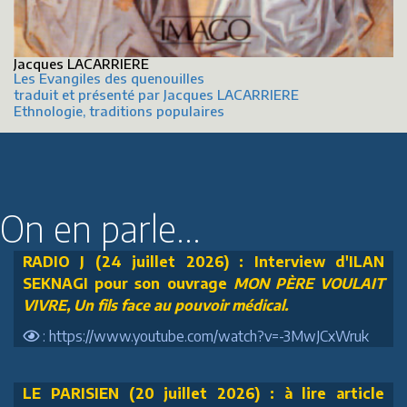
Jacques LACARRIERE
Les Evangiles des quenouilles
traduit et présenté par Jacques LACARRIERE
Ethnologie, traditions populaires
On en parle...
RADIO J (24 juillet 2026) : Interview d'ILAN
SEKNAGI pour son ouvrage
MON PÈRE VOULAIT
VIVRE, Un fils face au pouvoir médical.
: https://www.youtube.com/watch?v=-3MwJCxWruk
LE PARISIEN (20 juillet 2026) : à lire article