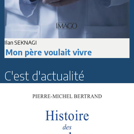
Ilan SEKNAGI
J
Mon père voulait vivre
C'est d'actualité