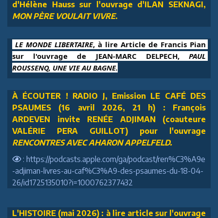
d'Hélène Hauss sur l'ouvrage d'ILAN SEKNAGI,
MON PÈRE VOULAIT VIVRE
.
 LE MONDE LIBERTAIRE
, à lire Article de Francis Pian 
sur l'ouvrage de JEAN-MARC DELPECH, 
PAUL 
ROUSSENQ, UNE VIE AU BAGNE.
À ÉCOUTER ! RADIO J, Emission LE CAFÉ DES
PSAUMES (16 avril 2026, 21 h) : François
ARDEVEN invite RENÉE ADJIMAN (coauteure
VALÉRIE PERA GUILLOT) pour l'ouvrage
RENCONTRES AVEC AHARON APPELFELD.
: https://podcasts.apple.com/ga/podcast/ren%C3%A9e
-adjiman-livres-au-caf%C3%A9-des-psaumes-du-18-04-
26/id1725135010?i=1000762377432
L'HISTOIRE (mai 2026) : à lire article sur l'ouvrage