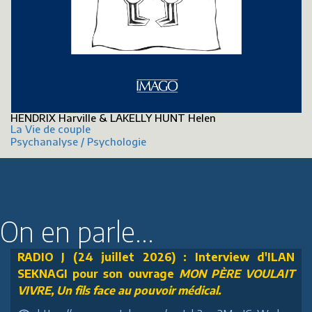
HENDRIX Harville & LAKELLY HUNT Helen
La Vie de couple
Psychanalyse / Psychologie
On en parle...
RADIO J (24 juillet 2026) : Interview d'ILAN
SEKNAGI pour son ouvrage
MON PÈRE VOULAIT
VIVRE, Un fils face au pouvoir médical.