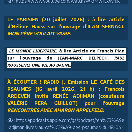
: https://www.youtube.com/watch?v=-3MwJCxWruk
LE PARISIEN (20 juillet 2026) : à lire article
d'Hélène Hauss sur l'ouvrage d'ILAN SEKNAGI,
MON PÈRE VOULAIT VIVRE
.
 LE MONDE LIBERTAIRE
, à lire Article de Francis Pian 
sur l'ouvrage de JEAN-MARC DELPECH, 
PAUL 
ROUSSENQ, UNE VIE AU BAGNE.
À ÉCOUTER ! RADIO J, Emission LE CAFÉ DES
PSAUMES (16 avril 2026, 21 h) : François
ARDEVEN invite RENÉE ADJIMAN (coauteure
VALÉRIE PERA GUILLOT) pour l'ouvrage
RENCONTRES AVEC AHARON APPELFELD.
: https://podcasts.apple.com/ga/podcast/ren%C3%A9e
-adjiman-livres-au-caf%C3%A9-des-psaumes-du-18-04-