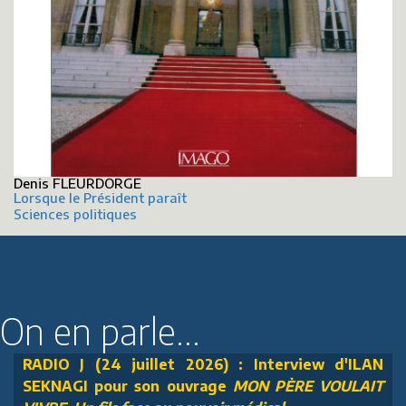
Denis FLEURDORGE
Lorsque le Président paraît
Sciences politiques
On en parle...
RADIO J (24 juillet 2026) : Interview d'ILAN
SEKNAGI pour son ouvrage
MON PÈRE VOULAIT