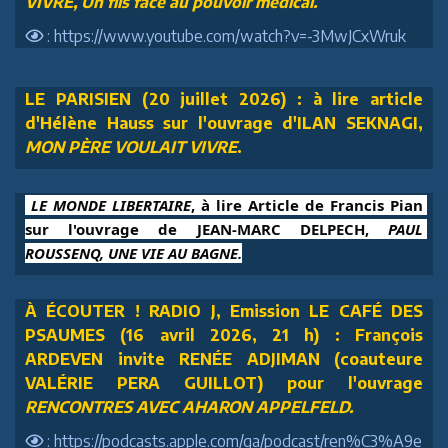
VIVRE, Un fils face au pouvoir médical.
: https://www.youtube.com/watch?v=-3MwJCxWruk
LE PARISIEN (20 juillet 2026) : à lire article
d'Hélène Hauss sur l'ouvrage d'ILAN SEKNAGI,
MON PÈRE VOULAIT VIVRE
.
 LE MONDE LIBERTAIRE
, à lire Article de Francis Pian 
sur l'ouvrage de JEAN-MARC DELPECH, 
PAUL 
ROUSSENQ, UNE VIE AU BAGNE.
À ÉCOUTER ! RADIO J, Emission LE CAFÉ DES
PSAUMES (16 avril 2026, 21 h) : François
ARDEVEN invite RENÉE ADJIMAN (coauteure
VALÉRIE PERA GUILLOT) pour l'ouvrage
RENCONTRES AVEC AHARON APPELFELD.
: https://podcasts.apple.com/ga/podcast/ren%C3%A9e