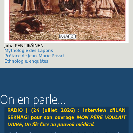
Juha PENTIKÄINEN
Mythologie des Lapons
Préface de Jean-Marie Privat
Ethnologie, enquêtes
On en parle...
RADIO J (24 juillet 2026) : Interview d'ILAN
SEKNAGI pour son ouvrage
MON PÈRE VOULAIT
VIVRE, Un fils face au pouvoir médical.