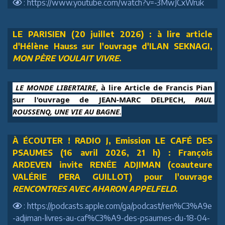
: https://www.youtube.com/watch?v=-3MwJCxWruk
LE PARISIEN (20 juillet 2026) : à lire article
d'Hélène Hauss sur l'ouvrage d'ILAN SEKNAGI,
MON PÈRE VOULAIT VIVRE
.
 LE MONDE LIBERTAIRE
, à lire Article de Francis Pian 
sur l'ouvrage de JEAN-MARC DELPECH, 
PAUL 
ROUSSENQ, UNE VIE AU BAGNE.
À ÉCOUTER ! RADIO J, Emission LE CAFÉ DES
PSAUMES (16 avril 2026, 21 h) : François
ARDEVEN invite RENÉE ADJIMAN (coauteure
VALÉRIE PERA GUILLOT) pour l'ouvrage
RENCONTRES AVEC AHARON APPELFELD.
: https://podcasts.apple.com/ga/podcast/ren%C3%A9e
-adjiman-livres-au-caf%C3%A9-des-psaumes-du-18-04-