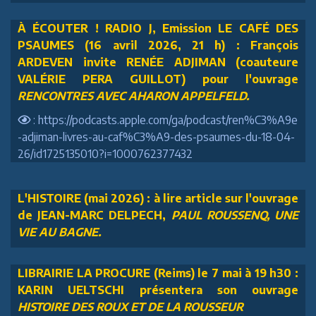
À ÉCOUTER ! RADIO J, Emission LE CAFÉ DES
PSAUMES (16 avril 2026, 21 h) : François
ARDEVEN invite RENÉE ADJIMAN (coauteure
VALÉRIE PERA GUILLOT) pour l'ouvrage
RENCONTRES AVEC AHARON APPELFELD.
: https://podcasts.apple.com/ga/podcast/ren%C3%A9e
-adjiman-livres-au-caf%C3%A9-des-psaumes-du-18-04-
26/id1725135010?i=1000762377432
L'HISTOIRE (mai 2026) : à lire article sur l'ouvrage
de JEAN-MARC DELPECH,
PAUL ROUSSENQ, UNE
VIE AU BAGNE.
LIBRAIRIE LA PROCURE (Reims) le 7 mai à 19 h30 :
KARIN UELTSCHI présentera son ouvrage
HISTOIRE DES ROUX ET DE LA ROUSSEUR