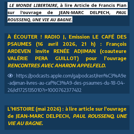
 LE MONDE LIBERTAIRE
, à lire Article de Francis Pian 
sur l'ouvrage de JEAN-MARC DELPECH, 
PAUL 
ROUSSENQ, UNE VIE AU BAGNE.
À ÉCOUTER ! RADIO J, Emission LE CAFÉ DES
PSAUMES (16 avril 2026, 21 h) : François
ARDEVEN invite RENÉE ADJIMAN (coauteure
VALÉRIE PERA GUILLOT) pour l'ouvrage
RENCONTRES AVEC AHARON APPELFELD.
: https://podcasts.apple.com/ga/podcast/ren%C3%A9e
-adjiman-livres-au-caf%C3%A9-des-psaumes-du-18-04-
26/id1725135010?i=1000762377432
L'HISTOIRE (mai 2026) : à lire article sur l'ouvrage
de JEAN-MARC DELPECH,
PAUL ROUSSENQ, UNE
VIE AU BAGNE.