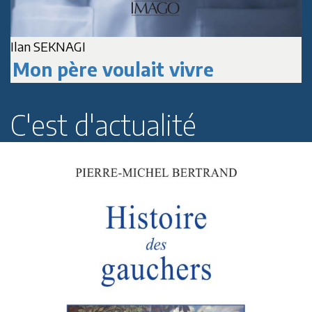
Ilan SEKNAGI
J
Mon père voulait vivre
C'est d'actualité