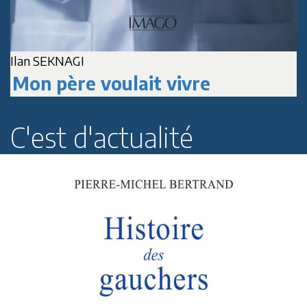
Ilan SEKNAGI
J
Mon père voulait vivre
C'est d'actualité