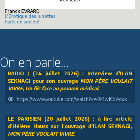
Franck EVRARD
L'Erotique des lunettes
Faits de société
On en parle...
RADIO J (24 juillet 2026) : Interview d'ILAN
SEKNAGI pour son ouvrage
MON PÈRE VOULAIT
VIVRE, Un fils face au pouvoir médical.
: https://www.youtube.com/watch?v=-3MwJCxWruk
LE PARISIEN (20 juillet 2026) : à lire article
d'Hélène Hauss sur l'ouvrage d'ILAN SEKNAGI,
MON PÈRE VOULAIT VIVRE
.