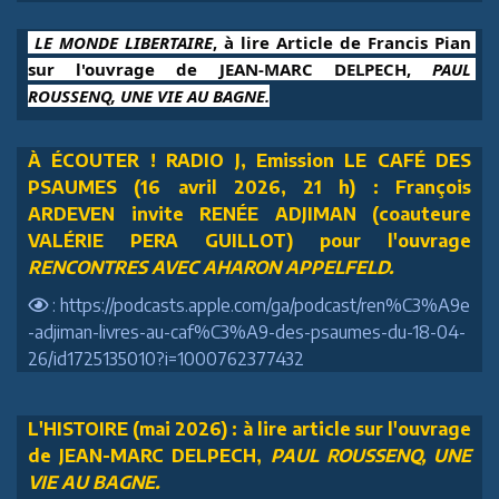
 LE MONDE LIBERTAIRE
, à lire Article de Francis Pian 
sur l'ouvrage de JEAN-MARC DELPECH, 
PAUL 
ROUSSENQ, UNE VIE AU BAGNE.
À ÉCOUTER ! RADIO J, Emission LE CAFÉ DES
PSAUMES (16 avril 2026, 21 h) : François
ARDEVEN invite RENÉE ADJIMAN (coauteure
VALÉRIE PERA GUILLOT) pour l'ouvrage
RENCONTRES AVEC AHARON APPELFELD.
: https://podcasts.apple.com/ga/podcast/ren%C3%A9e
-adjiman-livres-au-caf%C3%A9-des-psaumes-du-18-04-
26/id1725135010?i=1000762377432
L'HISTOIRE (mai 2026) : à lire article sur l'ouvrage
de JEAN-MARC DELPECH,
PAUL ROUSSENQ, UNE
VIE AU BAGNE.